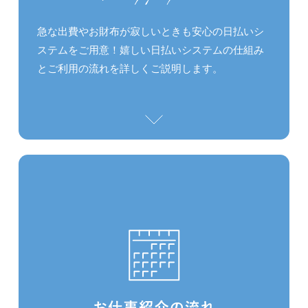
します。
急な出費やお財布が寂しいときも安心の日払いシ
個人情報に関するお問い合わせ、相談及び
ステムをご用意！嬉しい日払いシステムの仕組み
苦情への対応は下記の窓口で適切に実施し
とご利用の流れを詳しくご説明します。
ます。
当方針は、当社の全従業員により周知させる
とともに、従業員各自の教育と啓発に努め、
常に個人情報保護に対する意義の高揚を図り
ます。