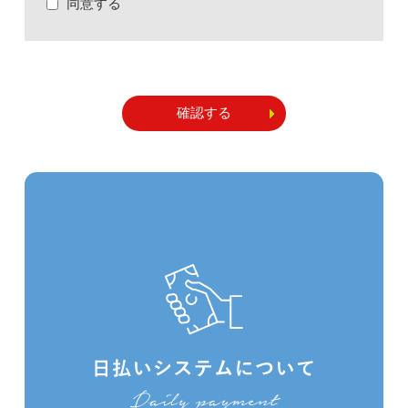
同意する
の事業に伴う、登録スタッフの皆様の登録
及び従業員の雇用、人材管理上において必
要な範囲に限定して、その取得、利用及び
提供を行い、目的外の利用はいたしませ
ん。
個人情報を第三者に提供する場合は、正当
な目的に合った範囲内で利用目的を明らか
にし、本人の同意を得た上で適切に取扱い
ます。
個人情報への不正アクセス、個人情報の紛
失、毀損、滅失及び漏洩等のリスクに対し
て、技術的、組織的において合理的な安全
対策及び是正・予防処置を講じます。
個人情報保護のために社内体制を整備し、
個人情報に関する法令及び国が定める指針
その他の規範を遵守するとともに、個人情
報保護基本方針、社内規定を継続して改善