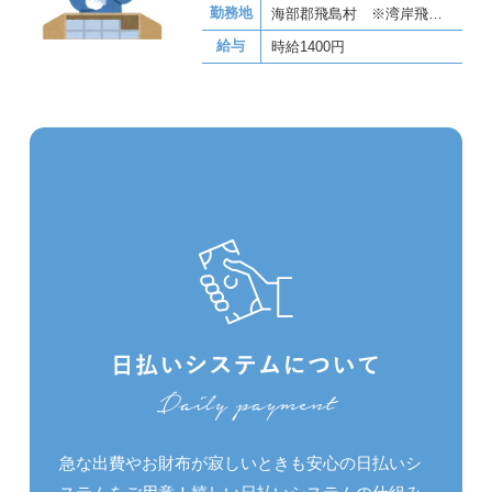
勤務地
海部郡飛島村 ※湾岸飛島ＩＣ近く
給与
時給1400円
急な出費やお財布が寂しいときも安心の日払いシ