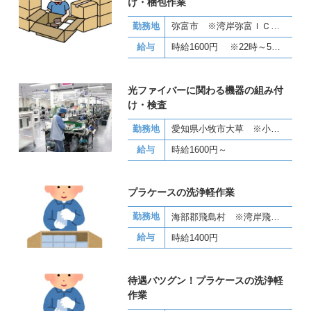
け・梱包作業
勤務地
弥富市 ※湾岸弥富ＩＣ近く
給与
時給1600円 ※22時～5時 深夜手当25％UP
光ファイバーに関わる機器の組み付
け・検査
勤務地
愛知県小牧市大草 ※小牧東ICから車で10分
給与
時給1600円～
プラケースの洗浄軽作業
勤務地
海部郡飛島村 ※湾岸飛島ＩＣ近く
給与
時給1400円
待遇バツグン！プラケースの洗浄軽
作業