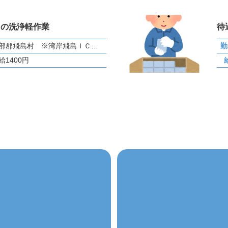
スの洗浄軽作業
待
海部郡飛島村 ※湾岸飛島ＩＣ近く
勤
給1400円