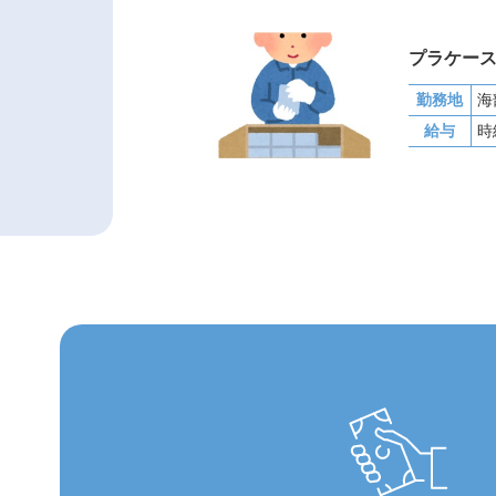
プラケー
勤務地
給与
時