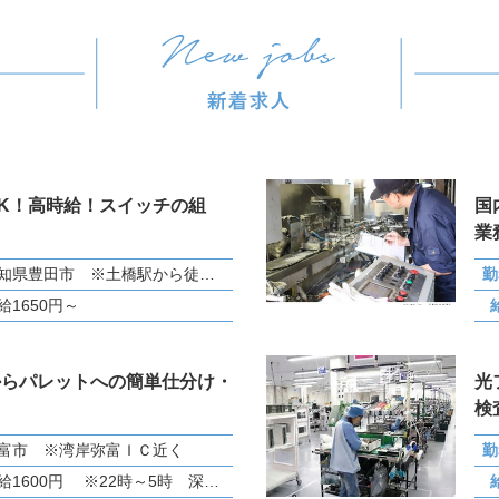
K！高時給！スイッチの組
国
業
愛知県豊田市 ※土橋駅から徒歩で15分
勤
給1650円～
からパレットへの簡単仕分け・
光
検
富市 ※湾岸弥富ＩＣ近く
勤
時給1600円 ※22時～5時 深夜手当25％UP