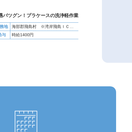
遇バツグン！プラケースの洗浄軽作業
務地
海部郡飛島村 ※湾岸飛島ＩＣ近く
給与
時給1400円