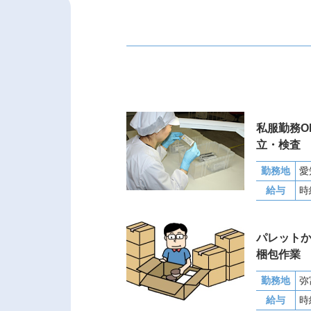
私服勤務O
立・検査
勤務地
給与
時
パレット
梱包作業
勤務地
弥
給与