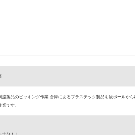
業
樹脂製品のピッキング作業 倉庫にあるプラスチック製品を段ボールから
作業です。
！
も十分！！