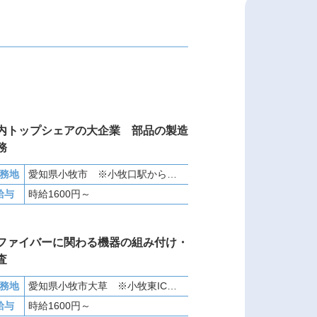
内トップシェアの大企業 部品の製造
務
務地
愛知県小牧市 ※小牧口駅から車で4分
給与
時給1600円～
ファイバーに関わる機器の組み付け・
査
務地
愛知県小牧市大草 ※小牧東ICから車で10分
給与
時給1600円～